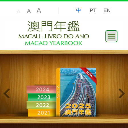
A
中
PT
EN
A
A