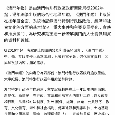
《澳門年鑑》是由澳門特別行政區政府新聞局從2002年
起，逐年編纂出版的綜合性地區年鑑。《澳門年鑑》出版旨
在按年度全面、系統地記錄澳門特別行政區政治、經濟和社
會文化等方面的基本情況、重大事件和主要發展變化，宣傳
和推廣澳門，為研究和期望進一步瞭解澳門的人士提供翔實
的資料和數據。
從2016年起，考慮網上閱讀的普及和環保的因素，《澳門年鑑》
中、葡、英版本停止紙本印刷，只發行電子版，強化圖文資料，又
添加視頻內容，滿足需求。
《澳門年鑑》的內容分為四部份：澳門特別行政區政府施政重點、
大事紀要、澳門特別行政區年度綜述和附錄。
澳門特別行政區年度綜述，主要記錄特區在上一年出現的新面貌、
新變化、新情況，在行政、立法和司法方面的重點工作，以及政制
和行政、法律和司法制度、對外 關係、經濟、旅遊、公共秩序、教
育、文化體育、衛生和社會福利、傳媒通訊和資訊科技、土地基建
房屋和公用事業、運輸、地理環境和人口、宗教和風俗、歷史等15