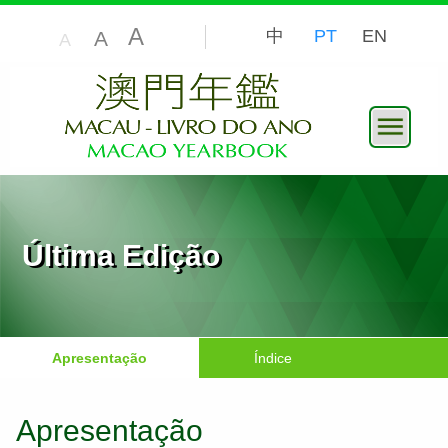
A
中
PT
EN
A
A
Última Edição
Apresentação
Índice
Apresentação