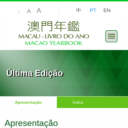
A
中
PT
EN
A
A
Última Edição
Apresentação
Índice
Apresentação