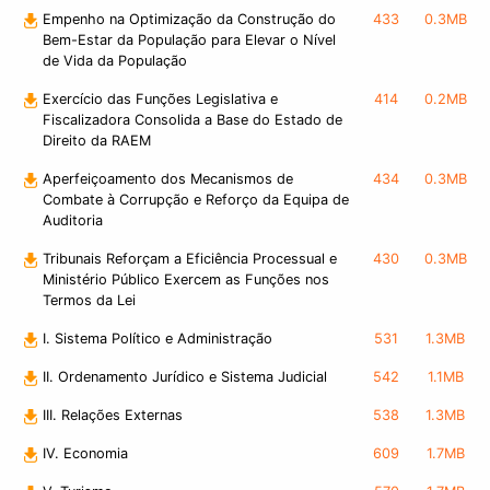
Empenho na Optimização da Construção do
433
0.3MB
Bem-Estar da População para Elevar o Nível
de Vida da População
Exercício das Funções Legislativa e
414
0.2MB
Fiscalizadora Consolida a Base do Estado de
Direito da RAEM
Aperfeiçoamento dos Mecanismos de
434
0.3MB
Combate à Corrupção e Reforço da Equipa de
Auditoria
Tribunais Reforçam a Eficiência Processual e
430
0.3MB
Ministério Público Exercem as Funções nos
Termos da Lei
I. Sistema Político e Administração
531
1.3MB
II. Ordenamento Jurídico e Sistema Judicial
542
1.1MB
III. Relações Externas
538
1.3MB
IV. Economia
609
1.7MB