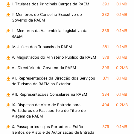
I. Titulares dos Principais Cargos da RAEM
393
0.1MB
II. Membros do Conselho Executivo do
382
0.1MB
Governo da RAEM
III. Membros da Assembleia Legislativa da
389
0.1MB
RAEM
IV. Juízes dos Tribunais da RAEM
381
0.1MB
V. Magistrados do Ministério Público da RAEM
378
0.1MB
VI. Directório do Governo da RAEM
396
0.2MB
VII. Representações da Direcção dos Serviços
371
0.1MB
de Turismo da RAEM no Exterior
VIII. Representações Consulares na RAEM
384
0.1MB
IX. Dispensa de Visto de Entrada para
404
0.2MB
Portadores de Passaporte e de Título de
Viagem da RAEM
X. Passaportes cujos Portadores Estão
379
0.1MB
Isentos de Visto e de Autorização de Entrada