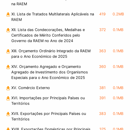
na RAEM
XI. Lista de Tratados Multilaterais Aplicáveis na
419
0.2MB
RAEM
XII. Lista das Condecorações, Medalhas e
372
0.1MB
Certificados de Mérito Conferidos pelo
Governo da RAEM no Ano de 2024
XIII. Orçamento Ordinário Integrado da RAEM
363
0.1MB
para o Ano Económico de 2025
XIV. Orçamento Agregado e Orçamento
360
0.1MB
Agregado de Investimento dos Organismos
Especiais para o Ano Económico de 2025
XV. Comércio Externo
381
0.1MB
XVI. Importações por Principais Países ou
391
0.1MB
Territórios
XVII. Exportações por Principais Países ou
383
0.1MB
Territórios
XVIII. Exportações Domésticas por Principais
375
0.1MB