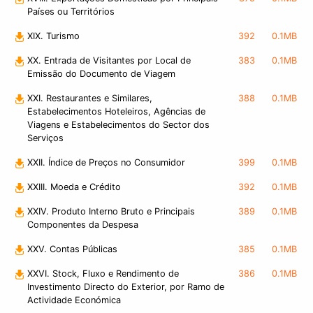
Países ou Territórios
XIX. Turismo
392
0.1MB
XX. Entrada de Visitantes por Local de
383
0.1MB
Emissão do Documento de Viagem
XXI. Restaurantes e Similares,
388
0.1MB
Estabelecimentos Hoteleiros, Agências de
Viagens e Estabelecimentos do Sector dos
Serviços
XXII. Índice de Preços no Consumidor
399
0.1MB
XXIII. Moeda e Crédito
392
0.1MB
XXIV. Produto Interno Bruto e Principais
389
0.1MB
Componentes da Despesa
XXV. Contas Públicas
385
0.1MB
XXVI. Stock, Fluxo e Rendimento de
386
0.1MB
Investimento Directo do Exterior, por Ramo de
Actividade Económica