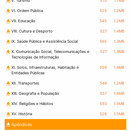
V. Turismo
570
1.7MB
VI. Ordem Pública
525
1.2MB
VII. Educação
545
1.2MB
VIII. Cultura e Desporto
527
1.4MB
IX. Saúde Pública e Assistência Social
565
1.3MB
X. Comunicação Social, Telecomunicações e
527
1.3MB
Tecnologias de Informação
XI. Solos, Infraestruturas, Habitação e
559
1.4MB
Entidades Públicas
XII. Transportes
549
1.2MB
XIII. Geografia e População
557
1.6MB
XIV. Religiões e Hábitos
593
1.5MB
XV. História
528
1.5MB
Apêndices