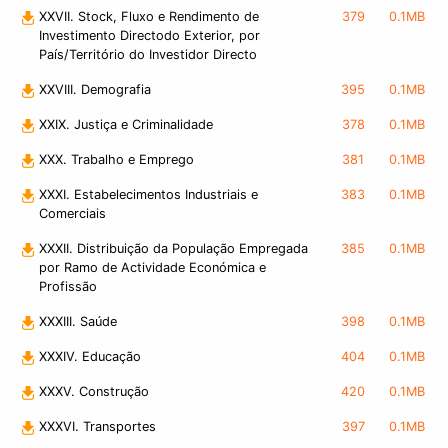
XXVII. Stock, Fluxo e Rendimento de
379
0.1MB
Investimento Directodo Exterior, por
País/Território do Investidor Directo
XXVIII. Demografia
395
0.1MB
XXIX. Justiça e Criminalidade
378
0.1MB
XXX. Trabalho e Emprego
381
0.1MB
XXXI. Estabelecimentos Industriais e
383
0.1MB
Comerciais
XXXII. Distribuição da População Empregada
385
0.1MB
por Ramo de Actividade Económica e
Profissão
XXXIII. Saúde
398
0.1MB
XXXIV. Educação
404
0.1MB
XXXV. Construção
420
0.1MB
XXXVI. Transportes
397
0.1MB