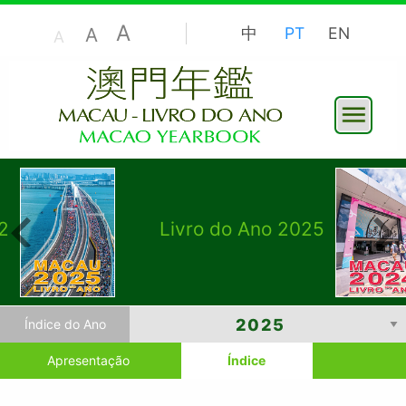
A
A
中
PT
EN
A
2
Livro do Ano 2025
Índice do Ano
Apresentação
Índice