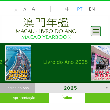
A
A
中
PT
EN
A
2
Livro do Ano 2025
Índice do Ano
Apresentação
Índice