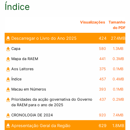
Índice
Visualizações
Tamanho
do PDF
Descarregar o Livro do Ano 2025
424
27.4MB
Capa
580
1.3MB
Mapa da RAEM
441
0.3MB
Aos Leitores
375
0.1MB
Índice
457
0.4MB
Macau em Números
393
0.1MB
Prioridades da acção governativa do Governo
437
0.2MB
da RAEM para o ano de 2025
CRONOLOGIA DE 2024
920
7.4MB
Apresentação Geral da Região
629
1.8MB