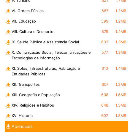
V. Turismo
621
1.7MB
VI. Ordem Pública
587
1.2MB
VII. Educação
599
1.2MB
VIII. Cultura e Desporto
579
1.4MB
IX. Saúde Pública e Assistência Social
632
1.3MB
X. Comunicação Social, Telecomunicações e
577
1.3MB
Tecnologias de Informação
XI. Solos, Infraestruturas, Habitação e
610
1.4MB
Entidades Públicas
XII. Transportes
607
1.2MB
XIII. Geografia e População
608
1.6MB
XIV. Religiões e Hábitos
648
1.5MB
XV. História
602
1.5MB
Apêndices