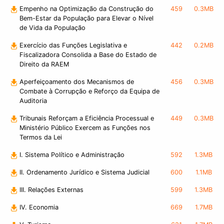
Empenho na Optimização da Construção do
459
0.3MB
Bem-Estar da População para Elevar o Nível
de Vida da População
Exercício das Funções Legislativa e
442
0.2MB
Fiscalizadora Consolida a Base do Estado de
Direito da RAEM
Aperfeiçoamento dos Mecanismos de
456
0.3MB
Combate à Corrupção e Reforço da Equipa de
Auditoria
Tribunais Reforçam a Eficiência Processual e
449
0.3MB
Ministério Público Exercem as Funções nos
Termos da Lei
I. Sistema Político e Administração
592
1.3MB
II. Ordenamento Jurídico e Sistema Judicial
600
1.1MB
III. Relações Externas
599
1.3MB
IV. Economia
669
1.7MB