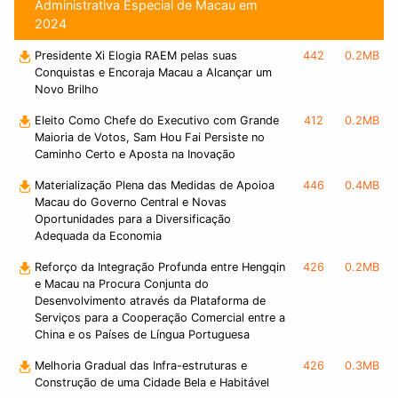
Administrativa Especial de Macau em
2024
Presidente Xi Elogia RAEM pelas suas
442
0.2MB
Conquistas e Encoraja Macau a Alcançar um
Novo Brilho
Eleito Como Chefe do Executivo com Grande
412
0.2MB
Maioria de Votos, Sam Hou Fai Persiste no
Caminho Certo e Aposta na Inovação
Materialização Plena das Medidas de Apoioa
446
0.4MB
Macau do Governo Central e Novas
Oportunidades para a Diversificação
Adequada da Economia
Reforço da Integração Profunda entre Hengqin
426
0.2MB
e Macau na Procura Conjunta do
Desenvolvimento através da Plataforma de
Serviços para a Cooperação Comercial entre a
China e os Países de Língua Portuguesa
Melhoria Gradual das Infra-estruturas e
426
0.3MB
Construção de uma Cidade Bela e Habitável