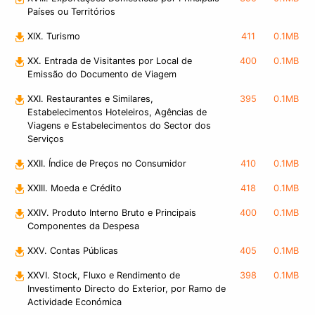
Países ou Territórios
XIX. Turismo
411
0.1MB
XX. Entrada de Visitantes por Local de
400
0.1MB
Emissão do Documento de Viagem
XXI. Restaurantes e Similares,
395
0.1MB
Estabelecimentos Hoteleiros, Agências de
Viagens e Estabelecimentos do Sector dos
Serviços
XXII. Índice de Preços no Consumidor
410
0.1MB
XXIII. Moeda e Crédito
418
0.1MB
XXIV. Produto Interno Bruto e Principais
400
0.1MB
Componentes da Despesa
XXV. Contas Públicas
405
0.1MB
XXVI. Stock, Fluxo e Rendimento de
398
0.1MB
Investimento Directo do Exterior, por Ramo de
Actividade Económica