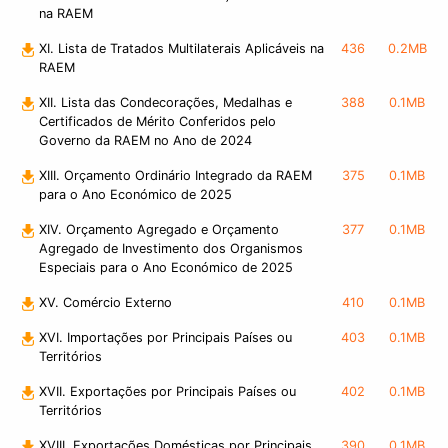
na RAEM
XI. Lista de Tratados Multilaterais Aplicáveis na
436
0.2MB
RAEM
XII. Lista das Condecorações, Medalhas e
388
0.1MB
Certificados de Mérito Conferidos pelo
Governo da RAEM no Ano de 2024
XIII. Orçamento Ordinário Integrado da RAEM
375
0.1MB
para o Ano Económico de 2025
XIV. Orçamento Agregado e Orçamento
377
0.1MB
Agregado de Investimento dos Organismos
Especiais para o Ano Económico de 2025
XV. Comércio Externo
410
0.1MB
XVI. Importações por Principais Países ou
403
0.1MB
Territórios
XVII. Exportações por Principais Países ou
402
0.1MB
Territórios
XVIII. Exportações Domésticas por Principais
390
0.1MB