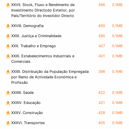
XXVII. Stock, Fluxo e Rendimento de
396
0.1MB
Investimento Directodo Exterior, por
País/Território do Investidor Directo
XXVIII. Demografia
409
0.1MB
XXIX. Justiça e Criminalidade
390
0.1MB
XXX. Trabalho e Emprego
407
0.1MB
XXXI. Estabelecimentos Industriais e
401
0.1MB
Comerciais
XXXII. Distribuição da População Empregada
398
0.1MB
por Ramo de Actividade Económica e
Profissão
XXXIII. Saúde
422
0.1MB
XXXIV. Educação
421
0.1MB
XXXV. Construção
428
0.1MB
XXXVI. Transportes
405
0.1MB