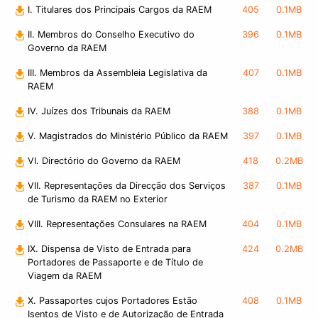
I. Titulares dos Principais Cargos da RAEM
405
0.1MB
II. Membros do Conselho Executivo do
396
0.1MB
Governo da RAEM
III. Membros da Assembleia Legislativa da
407
0.1MB
RAEM
IV. Juízes dos Tribunais da RAEM
388
0.1MB
V. Magistrados do Ministério Público da RAEM
397
0.1MB
VI. Directório do Governo da RAEM
418
0.2MB
VII. Representações da Direcção dos Serviços
387
0.1MB
de Turismo da RAEM no Exterior
VIII. Representações Consulares na RAEM
404
0.1MB
IX. Dispensa de Visto de Entrada para
424
0.2MB
Portadores de Passaporte e de Título de
Viagem da RAEM
X. Passaportes cujos Portadores Estão
408
0.1MB
Isentos de Visto e de Autorização de Entrada