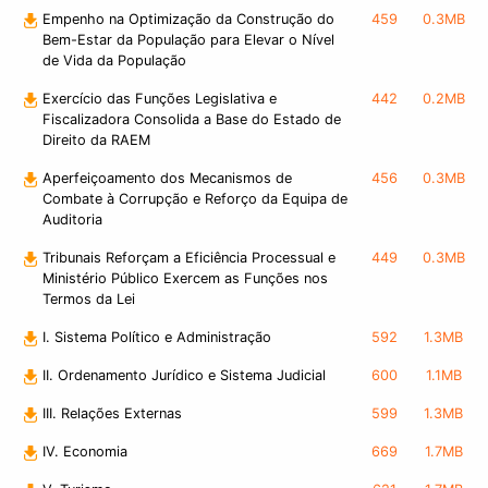
Empenho na Optimização da Construção do
459
0.3MB
Bem-Estar da População para Elevar o Nível
de Vida da População
Exercício das Funções Legislativa e
442
0.2MB
Fiscalizadora Consolida a Base do Estado de
Direito da RAEM
Aperfeiçoamento dos Mecanismos de
456
0.3MB
Combate à Corrupção e Reforço da Equipa de
Auditoria
Tribunais Reforçam a Eficiência Processual e
449
0.3MB
Ministério Público Exercem as Funções nos
Termos da Lei
I. Sistema Político e Administração
592
1.3MB
II. Ordenamento Jurídico e Sistema Judicial
600
1.1MB
III. Relações Externas
599
1.3MB
IV. Economia
669
1.7MB