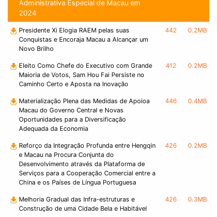
Administrativa Especial de Macau em
2024
Presidente Xi Elogia RAEM pelas suas
442
0.2MB
Conquistas e Encoraja Macau a Alcançar um
Novo Brilho
Eleito Como Chefe do Executivo com Grande
412
0.2MB
Maioria de Votos, Sam Hou Fai Persiste no
Caminho Certo e Aposta na Inovação
Materialização Plena das Medidas de Apoioa
446
0.4MB
Macau do Governo Central e Novas
Oportunidades para a Diversificação
Adequada da Economia
Reforço da Integração Profunda entre Hengqin
426
0.2MB
e Macau na Procura Conjunta do
Desenvolvimento através da Plataforma de
Serviços para a Cooperação Comercial entre a
China e os Países de Língua Portuguesa
Melhoria Gradual das Infra-estruturas e
426
0.3MB
Construção de uma Cidade Bela e Habitável