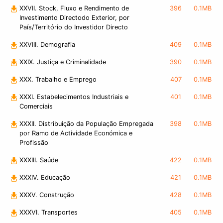
XXVII. Stock, Fluxo e Rendimento de
396
0.1MB
Investimento Directodo Exterior, por
País/Território do Investidor Directo
XXVIII. Demografia
409
0.1MB
XXIX. Justiça e Criminalidade
390
0.1MB
XXX. Trabalho e Emprego
407
0.1MB
XXXI. Estabelecimentos Industriais e
401
0.1MB
Comerciais
XXXII. Distribuição da População Empregada
398
0.1MB
por Ramo de Actividade Económica e
Profissão
XXXIII. Saúde
422
0.1MB
XXXIV. Educação
421
0.1MB
XXXV. Construção
428
0.1MB
XXXVI. Transportes
405
0.1MB