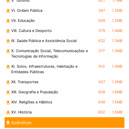
V. Turismo
621
1.7MB
VI. Ordem Pública
587
1.2MB
VII. Educação
599
1.2MB
VIII. Cultura e Desporto
579
1.4MB
IX. Saúde Pública e Assistência Social
632
1.3MB
X. Comunicação Social, Telecomunicações e
577
1.3MB
Tecnologias de Informação
XI. Solos, Infraestruturas, Habitação e
610
1.4MB
Entidades Públicas
XII. Transportes
607
1.2MB
XIII. Geografia e População
608
1.6MB
XIV. Religiões e Hábitos
648
1.5MB
XV. História
602
1.5MB
Apêndices