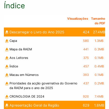
Índice
Visualizações
Tamanho
do PDF
Descarregar o Livro do Ano 2025
424
27.4MB
Capa
580
1.3MB
Mapa da RAEM
441
0.3MB
Aos Leitores
375
0.1MB
Índice
457
0.4MB
Macau em Números
393
0.1MB
Prioridades da acção governativa do Governo
437
0.2MB
da RAEM para o ano de 2025
CRONOLOGIA DE 2024
920
7.4MB
Apresentação Geral da Região
629
1.8MB