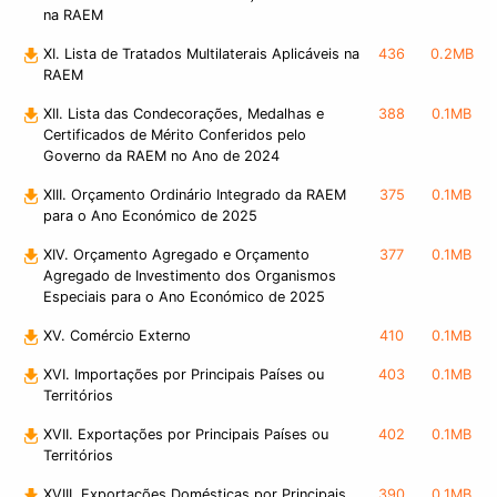
na RAEM
XI. Lista de Tratados Multilaterais Aplicáveis na
436
0.2MB
RAEM
XII. Lista das Condecorações, Medalhas e
388
0.1MB
Certificados de Mérito Conferidos pelo
Governo da RAEM no Ano de 2024
XIII. Orçamento Ordinário Integrado da RAEM
375
0.1MB
para o Ano Económico de 2025
XIV. Orçamento Agregado e Orçamento
377
0.1MB
Agregado de Investimento dos Organismos
Especiais para o Ano Económico de 2025
XV. Comércio Externo
410
0.1MB
XVI. Importações por Principais Países ou
403
0.1MB
Territórios
XVII. Exportações por Principais Países ou
402
0.1MB
Territórios
XVIII. Exportações Domésticas por Principais
390
0.1MB