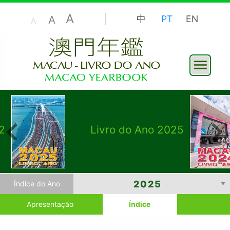
A
A
中
PT
EN
A
2
Livro do Ano 2025
Índice do Ano
Apresentação
Índice