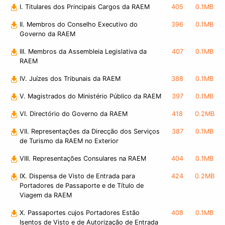
I. Titulares dos Principais Cargos da RAEM
405
0.1MB
II. Membros do Conselho Executivo do
396
0.1MB
Governo da RAEM
III. Membros da Assembleia Legislativa da
407
0.1MB
RAEM
IV. Juízes dos Tribunais da RAEM
388
0.1MB
V. Magistrados do Ministério Público da RAEM
397
0.1MB
VI. Directório do Governo da RAEM
418
0.2MB
VII. Representações da Direcção dos Serviços
387
0.1MB
de Turismo da RAEM no Exterior
VIII. Representações Consulares na RAEM
404
0.1MB
IX. Dispensa de Visto de Entrada para
424
0.2MB
Portadores de Passaporte e de Título de
Viagem da RAEM
X. Passaportes cujos Portadores Estão
408
0.1MB
Isentos de Visto e de Autorização de Entrada