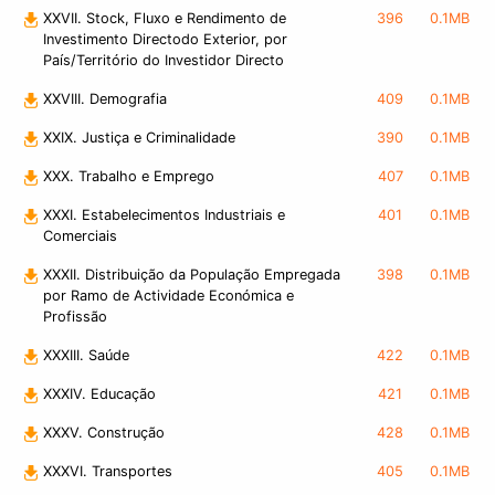
XXVII. Stock, Fluxo e Rendimento de
396
0.1MB
Investimento Directodo Exterior, por
País/Território do Investidor Directo
XXVIII. Demografia
409
0.1MB
XXIX. Justiça e Criminalidade
390
0.1MB
XXX. Trabalho e Emprego
407
0.1MB
XXXI. Estabelecimentos Industriais e
401
0.1MB
Comerciais
XXXII. Distribuição da População Empregada
398
0.1MB
por Ramo de Actividade Económica e
Profissão
XXXIII. Saúde
422
0.1MB
XXXIV. Educação
421
0.1MB
XXXV. Construção
428
0.1MB
XXXVI. Transportes
405
0.1MB