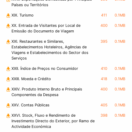
Países ou Territórios
XIX. Turismo
411
0.1MB
XX. Entrada de Visitantes por Local de
400
0.1MB
Emissão do Documento de Viagem
XXI. Restaurantes e Similares,
395
0.1MB
Estabelecimentos Hoteleiros, Agências de
Viagens e Estabelecimentos do Sector dos
Serviços
XXII. Índice de Preços no Consumidor
410
0.1MB
XXIII. Moeda e Crédito
418
0.1MB
XXIV. Produto Interno Bruto e Principais
400
0.1MB
Componentes da Despesa
XXV. Contas Públicas
405
0.1MB
XXVI. Stock, Fluxo e Rendimento de
398
0.1MB
Investimento Directo do Exterior, por Ramo de
Actividade Económica