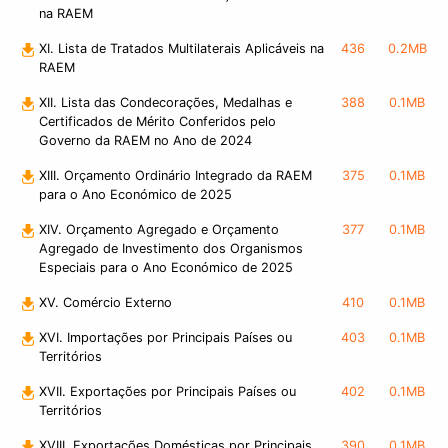
na RAEM
XI. Lista de Tratados Multilaterais Aplicáveis na
436
0.2MB
RAEM
XII. Lista das Condecorações, Medalhas e
388
0.1MB
Certificados de Mérito Conferidos pelo
Governo da RAEM no Ano de 2024
XIII. Orçamento Ordinário Integrado da RAEM
375
0.1MB
para o Ano Económico de 2025
XIV. Orçamento Agregado e Orçamento
377
0.1MB
Agregado de Investimento dos Organismos
Especiais para o Ano Económico de 2025
XV. Comércio Externo
410
0.1MB
XVI. Importações por Principais Países ou
403
0.1MB
Territórios
XVII. Exportações por Principais Países ou
402
0.1MB
Territórios
XVIII. Exportações Domésticas por Principais
390
0.1MB