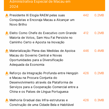
Administrativa Especial de Macau em
2024
Presidente Xi Elogia RAEM pelas suas
442
0.2MB
Conquistas e Encoraja Macau a Alcançar um
Novo Brilho
Eleito Como Chefe do Executivo com Grande
412
0.2MB
Maioria de Votos, Sam Hou Fai Persiste no
Caminho Certo e Aposta na Inovação
Materialização Plena das Medidas de Apoioa
446
0.4MB
Macau do Governo Central e Novas
Oportunidades para a Diversificação
Adequada da Economia
Reforço da Integração Profunda entre Hengqin
426
0.2MB
e Macau na Procura Conjunta do
Desenvolvimento através da Plataforma de
Serviços para a Cooperação Comercial entre a
China e os Países de Língua Portuguesa
Melhoria Gradual das Infra-estruturas e
426
0.3MB
Construção de uma Cidade Bela e Habitável