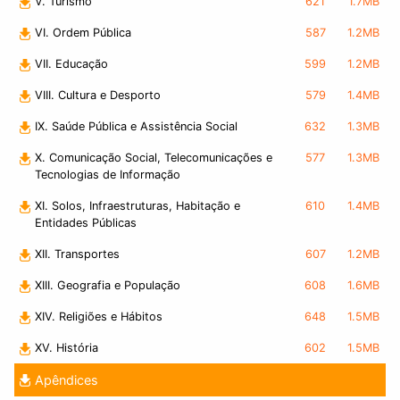
V. Turismo
621
1.7MB
VI. Ordem Pública
587
1.2MB
VII. Educação
599
1.2MB
VIII. Cultura e Desporto
579
1.4MB
IX. Saúde Pública e Assistência Social
632
1.3MB
X. Comunicação Social, Telecomunicações e
577
1.3MB
Tecnologias de Informação
XI. Solos, Infraestruturas, Habitação e
610
1.4MB
Entidades Públicas
XII. Transportes
607
1.2MB
XIII. Geografia e População
608
1.6MB
XIV. Religiões e Hábitos
648
1.5MB
XV. História
602
1.5MB
Apêndices