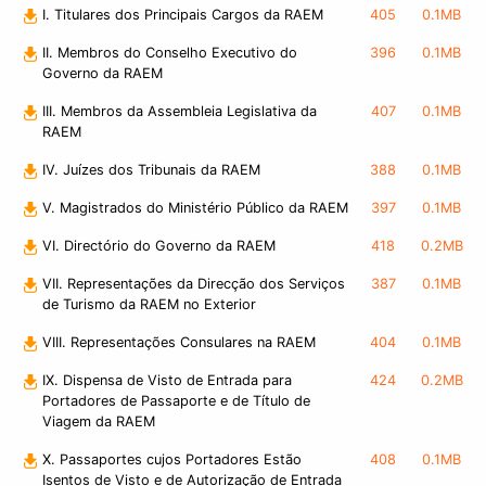
I. Titulares dos Principais Cargos da RAEM
405
0.1MB
II. Membros do Conselho Executivo do
396
0.1MB
Governo da RAEM
III. Membros da Assembleia Legislativa da
407
0.1MB
RAEM
IV. Juízes dos Tribunais da RAEM
388
0.1MB
V. Magistrados do Ministério Público da RAEM
397
0.1MB
VI. Directório do Governo da RAEM
418
0.2MB
VII. Representações da Direcção dos Serviços
387
0.1MB
de Turismo da RAEM no Exterior
VIII. Representações Consulares na RAEM
404
0.1MB
IX. Dispensa de Visto de Entrada para
424
0.2MB
Portadores de Passaporte e de Título de
Viagem da RAEM
X. Passaportes cujos Portadores Estão
408
0.1MB
Isentos de Visto e de Autorização de Entrada