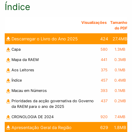
Índice
Visualizações
Tamanho
do PDF
Descarregar o Livro do Ano 2025
424
27.4MB
Capa
580
1.3MB
Mapa da RAEM
441
0.3MB
Aos Leitores
375
0.1MB
Índice
457
0.4MB
Macau em Números
393
0.1MB
Prioridades da acção governativa do Governo
437
0.2MB
da RAEM para o ano de 2025
CRONOLOGIA DE 2024
920
7.4MB
Apresentação Geral da Região
629
1.8MB