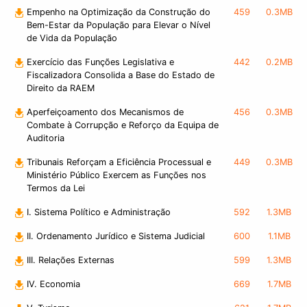
Empenho na Optimização da Construção do
459
0.3MB
Bem-Estar da População para Elevar o Nível
de Vida da População
Exercício das Funções Legislativa e
442
0.2MB
Fiscalizadora Consolida a Base do Estado de
Direito da RAEM
Aperfeiçoamento dos Mecanismos de
456
0.3MB
Combate à Corrupção e Reforço da Equipa de
Auditoria
Tribunais Reforçam a Eficiência Processual e
449
0.3MB
Ministério Público Exercem as Funções nos
Termos da Lei
I. Sistema Político e Administração
592
1.3MB
II. Ordenamento Jurídico e Sistema Judicial
600
1.1MB
III. Relações Externas
599
1.3MB
IV. Economia
669
1.7MB