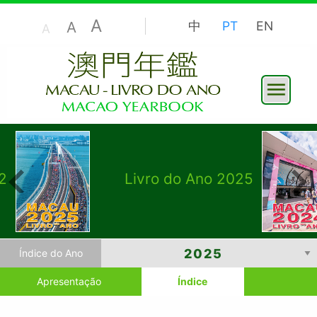
A
A
中
PT
EN
A
2
Livro do Ano 2025
Índice do Ano
Apresentação
Índice