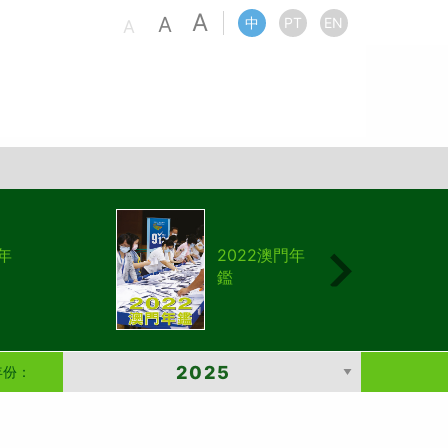
A
A
中
PT
EN
A
年
2022澳門年
鑑
年份：