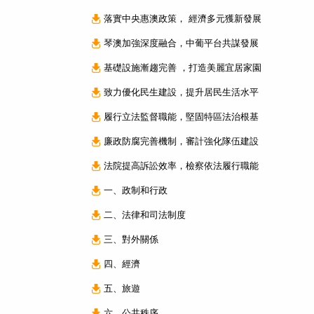
落實中央惠澳政策， 經濟多元獲新發展
琴澳加強深度融合，中葡平台共謀發展
基礎設施漸趨完善 ，打造美麗宜居家園
致力優化民生建設，提升居民生活水平
履行立法監督職能，堅固特區法治根基
廉政防腐完善機制，審計強化隊伍建設
法院提高訴訟效率，檢察依法履行職能
一、政制和行政
二、法律和司法制度
三、對外關係
四、經濟
五、旅遊
六、公共秩序