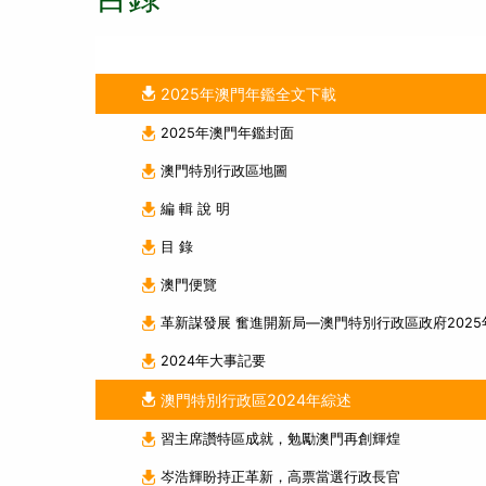
2025年澳門年鑑全文下載
2025年澳門年鑑封面
澳門特別行政區地圖
編 輯 說 明
目 錄
澳門便覽
革新謀發展 奮進開新局—澳門特別行政區政府202
2024年大事記要
澳門特別行政區2024年綜述
習主席讚特區成就，勉勵澳門再創輝煌
岑浩輝盼持正革新，高票當選行政長官