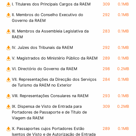
I. Titulares dos Principais Cargos da RAEM
309
0.1MB
II. Membros do Conselho Executivo do
292
0.1MB
Governo da RAEM
III. Membros da Assembleia Legislativa da
283
0.1MB
RAEM
IV. Juízes dos Tribunais da RAEM
292
0.1MB
V. Magistrados do Ministério Público da RAEM
289
0.1MB
VI. Directório do Governo da RAEM
298
0.2MB
VII. Representações da Direcção dos Serviços
284
0.1MB
de Turismo da RAEM no Exterior
VIII. Representações Consulares na RAEM
293
0.1MB
IX. Dispensa de Visto de Entrada para
309
0.2MB
Portadores de Passaporte e de Título de
Viagem da RAEM
X. Passaportes cujos Portadores Estão
289
0.1MB
Isentos de Visto e de Autorização de Entrada