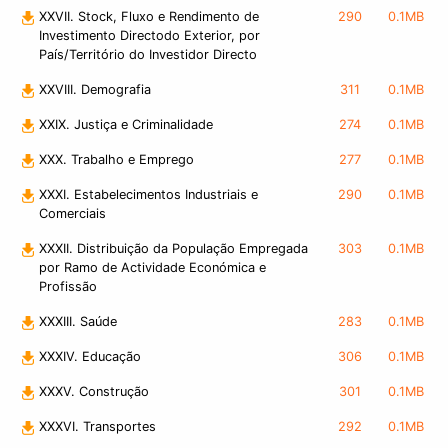
XXVII. Stock, Fluxo e Rendimento de
290
0.1MB
Investimento Directodo Exterior, por
País/Território do Investidor Directo
XXVIII. Demografia
311
0.1MB
XXIX. Justiça e Criminalidade
274
0.1MB
XXX. Trabalho e Emprego
277
0.1MB
XXXI. Estabelecimentos Industriais e
290
0.1MB
Comerciais
XXXII. Distribuição da População Empregada
303
0.1MB
por Ramo de Actividade Económica e
Profissão
XXXIII. Saúde
283
0.1MB
XXXIV. Educação
306
0.1MB
XXXV. Construção
301
0.1MB
XXXVI. Transportes
292
0.1MB