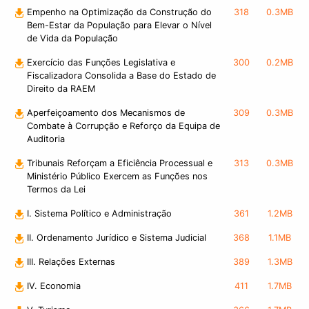
Empenho na Optimização da Construção do
318
0.3MB
Bem-Estar da População para Elevar o Nível
de Vida da População
Exercício das Funções Legislativa e
300
0.2MB
Fiscalizadora Consolida a Base do Estado de
Direito da RAEM
Aperfeiçoamento dos Mecanismos de
309
0.3MB
Combate à Corrupção e Reforço da Equipa de
Auditoria
Tribunais Reforçam a Eficiência Processual e
313
0.3MB
Ministério Público Exercem as Funções nos
Termos da Lei
I. Sistema Político e Administração
361
1.2MB
II. Ordenamento Jurídico e Sistema Judicial
368
1.1MB
III. Relações Externas
389
1.3MB
IV. Economia
411
1.7MB