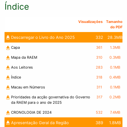
Índice
Visualizações
Tamanho
do PDF
Descarregar o Livro do Ano 2025
332
28.3MB
Capa
361
1.3MB
Mapa da RAEM
310
0.3MB
Aos Leitores
283
0.1MB
Índice
318
0.4MB
Macau em Números
311
0.1MB
Prioridades da acção governativa do Governo
317
0.2MB
da RAEM para o ano de 2025
CRONOLOGIA DE 2024
532
7.4MB
Apresentação Geral da Região
389
1.8MB