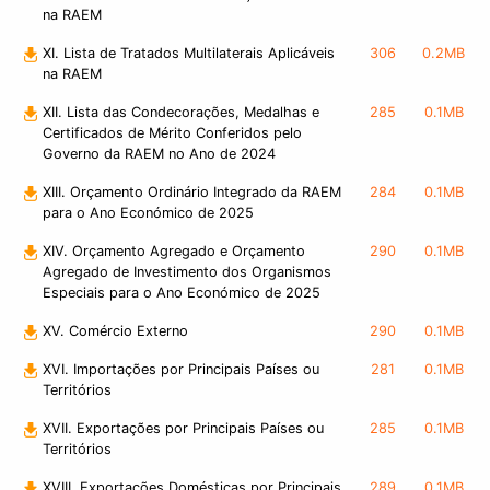
na RAEM
XI. Lista de Tratados Multilaterais Aplicáveis
306
0.2MB
na RAEM
XII. Lista das Condecorações, Medalhas e
285
0.1MB
Certificados de Mérito Conferidos pelo
Governo da RAEM no Ano de 2024
XIII. Orçamento Ordinário Integrado da RAEM
284
0.1MB
para o Ano Económico de 2025
XIV. Orçamento Agregado e Orçamento
290
0.1MB
Agregado de Investimento dos Organismos
Especiais para o Ano Económico de 2025
XV. Comércio Externo
290
0.1MB
XVI. Importações por Principais Países ou
281
0.1MB
Territórios
XVII. Exportações por Principais Países ou
285
0.1MB
Territórios
XVIII. Exportações Domésticas por Principais
289
0.1MB