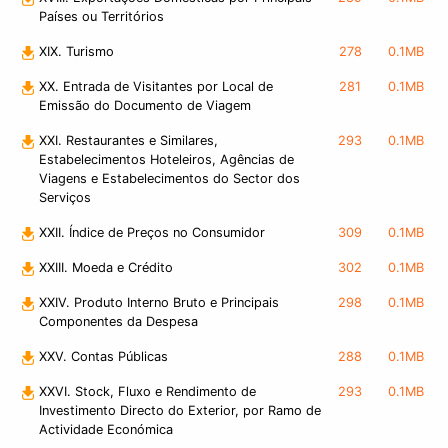
Países ou Territórios
XIX. Turismo
278
0.1MB
XX. Entrada de Visitantes por Local de
281
0.1MB
Emissão do Documento de Viagem
XXI. Restaurantes e Similares,
293
0.1MB
Estabelecimentos Hoteleiros, Agências de
Viagens e Estabelecimentos do Sector dos
Serviços
XXII. Índice de Preços no Consumidor
309
0.1MB
XXIII. Moeda e Crédito
302
0.1MB
XXIV. Produto Interno Bruto e Principais
298
0.1MB
Componentes da Despesa
XXV. Contas Públicas
288
0.1MB
XXVI. Stock, Fluxo e Rendimento de
293
0.1MB
Investimento Directo do Exterior, por Ramo de
Actividade Económica