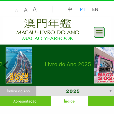
A
A
中
PT
EN
A
2
Livro do Ano 2025
Índice do Ano
Apresentação
Índice