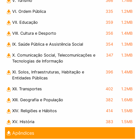
V. Turismo
366
1.7MB
VI. Ordem Pública
335
1.2MB
VII. Educação
359
1.2MB
VIII. Cultura e Desporto
356
1.4MB
IX. Saúde Pública e Assistência Social
354
1.3MB
X. Comunicação Social, Telecomunicações e
347
1.3MB
Tecnologias de Informação
XI. Solos, Infraestruturas, Habitação e
396
1.4MB
Entidades Públicas
XII. Transportes
402
1.2MB
XIII. Geografia e População
382
1.6MB
XIV. Religiões e Hábitos
414
1.5MB
XV. História
383
1.5MB
Apêndices