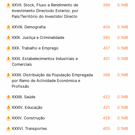
XXVII. Stock, Fluxo e Rendimento de
396
0.1MB
Investimento Directodo Exterior, por
País/Território do Investidor Directo
XXVIII. Demografia
409
0.1MB
XXIX. Justiça e Criminalidade
390
0.1MB
XXX. Trabalho e Emprego
407
0.1MB
XXXI. Estabelecimentos Industriais e
401
0.1MB
Comerciais
XXXII. Distribuição da População Empregada
398
0.1MB
por Ramo de Actividade Económica e
Profissão
XXXIII. Saúde
422
0.1MB
XXXIV. Educação
421
0.1MB
XXXV. Construção
428
0.1MB
XXXVI. Transportes
405
0.1MB