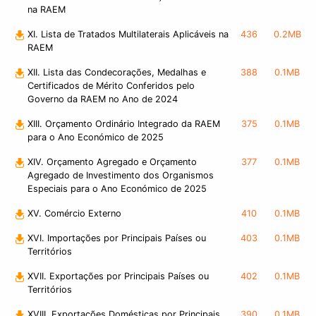
na RAEM
XI. Lista de Tratados Multilaterais Aplicáveis na
436
0.2MB
RAEM
XII. Lista das Condecorações, Medalhas e
388
0.1MB
Certificados de Mérito Conferidos pelo
Governo da RAEM no Ano de 2024
XIII. Orçamento Ordinário Integrado da RAEM
375
0.1MB
para o Ano Económico de 2025
XIV. Orçamento Agregado e Orçamento
377
0.1MB
Agregado de Investimento dos Organismos
Especiais para o Ano Económico de 2025
XV. Comércio Externo
410
0.1MB
XVI. Importações por Principais Países ou
403
0.1MB
Territórios
XVII. Exportações por Principais Países ou
402
0.1MB
Territórios
XVIII. Exportações Domésticas por Principais
390
0.1MB