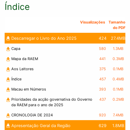
Índice
Visualizações
Tamanho
do PDF
Descarregar o Livro do Ano 2025
424
27.4MB
Capa
580
1.3MB
Mapa da RAEM
441
0.3MB
Aos Leitores
375
0.1MB
Índice
457
0.4MB
Macau em Números
393
0.1MB
Prioridades da acção governativa do Governo
437
0.2MB
da RAEM para o ano de 2025
CRONOLOGIA DE 2024
920
7.4MB
Apresentação Geral da Região
629
1.8MB