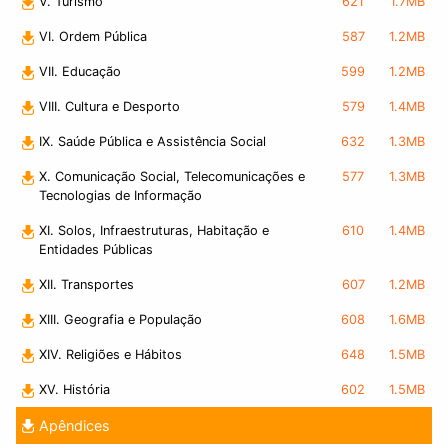
V. Turismo
621
1.7MB
VI. Ordem Pública
587
1.2MB
VII. Educação
599
1.2MB
VIII. Cultura e Desporto
579
1.4MB
IX. Saúde Pública e Assistência Social
632
1.3MB
X. Comunicação Social, Telecomunicações e
577
1.3MB
Tecnologias de Informação
XI. Solos, Infraestruturas, Habitação e
610
1.4MB
Entidades Públicas
XII. Transportes
607
1.2MB
XIII. Geografia e População
608
1.6MB
XIV. Religiões e Hábitos
648
1.5MB
XV. História
602
1.5MB
Apêndices