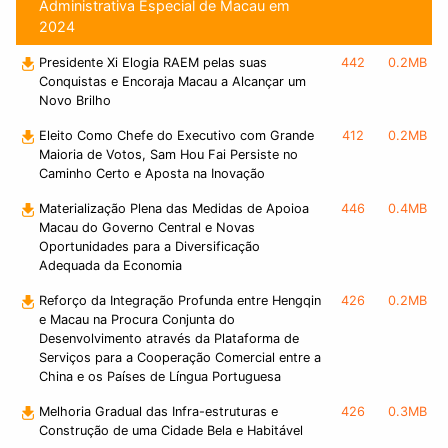
Administrativa Especial de Macau em
2024
Presidente Xi Elogia RAEM pelas suas
442
0.2MB
Conquistas e Encoraja Macau a Alcançar um
Novo Brilho
Eleito Como Chefe do Executivo com Grande
412
0.2MB
Maioria de Votos, Sam Hou Fai Persiste no
Caminho Certo e Aposta na Inovação
Materialização Plena das Medidas de Apoioa
446
0.4MB
Macau do Governo Central e Novas
Oportunidades para a Diversificação
Adequada da Economia
Reforço da Integração Profunda entre Hengqin
426
0.2MB
e Macau na Procura Conjunta do
Desenvolvimento através da Plataforma de
Serviços para a Cooperação Comercial entre a
China e os Países de Língua Portuguesa
Melhoria Gradual das Infra-estruturas e
426
0.3MB
Construção de uma Cidade Bela e Habitável