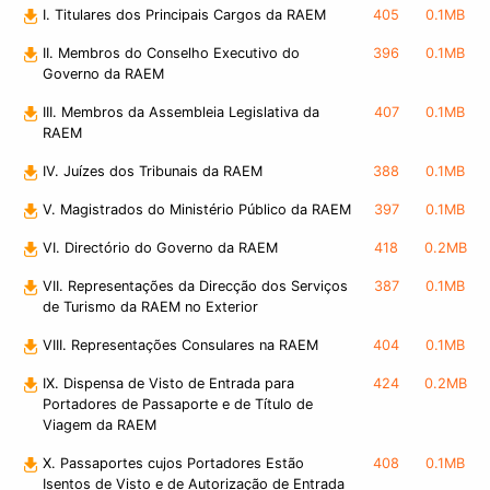
I. Titulares dos Principais Cargos da RAEM
405
0.1MB
II. Membros do Conselho Executivo do
396
0.1MB
Governo da RAEM
III. Membros da Assembleia Legislativa da
407
0.1MB
RAEM
IV. Juízes dos Tribunais da RAEM
388
0.1MB
V. Magistrados do Ministério Público da RAEM
397
0.1MB
VI. Directório do Governo da RAEM
418
0.2MB
VII. Representações da Direcção dos Serviços
387
0.1MB
de Turismo da RAEM no Exterior
VIII. Representações Consulares na RAEM
404
0.1MB
IX. Dispensa de Visto de Entrada para
424
0.2MB
Portadores de Passaporte e de Título de
Viagem da RAEM
X. Passaportes cujos Portadores Estão
408
0.1MB
Isentos de Visto e de Autorização de Entrada