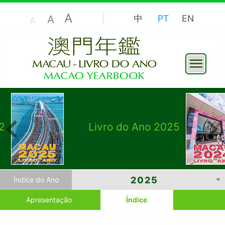
A
A
中
PT
EN
A
2
Livro do Ano 2025
Índice do Ano
Apresentação
Índice