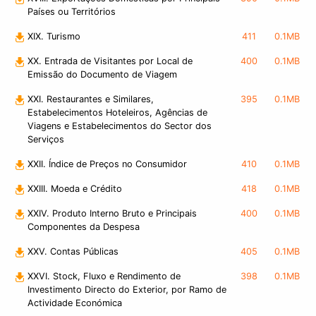
Países ou Territórios
XIX. Turismo
411
0.1MB
XX. Entrada de Visitantes por Local de
400
0.1MB
Emissão do Documento de Viagem
XXI. Restaurantes e Similares,
395
0.1MB
Estabelecimentos Hoteleiros, Agências de
Viagens e Estabelecimentos do Sector dos
Serviços
XXII. Índice de Preços no Consumidor
410
0.1MB
XXIII. Moeda e Crédito
418
0.1MB
XXIV. Produto Interno Bruto e Principais
400
0.1MB
Componentes da Despesa
XXV. Contas Públicas
405
0.1MB
XXVI. Stock, Fluxo e Rendimento de
398
0.1MB
Investimento Directo do Exterior, por Ramo de
Actividade Económica