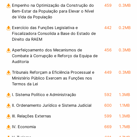
Empenho na Optimização da Construção do
459
0.3MB
Bem-Estar da População para Elevar o Nível
de Vida da População
Exercício das Funções Legislativa e
442
0.2MB
Fiscalizadora Consolida a Base do Estado de
Direito da RAEM
Aperfeiçoamento dos Mecanismos de
456
0.3MB
Combate à Corrupção e Reforço da Equipa de
Auditoria
Tribunais Reforçam a Eficiência Processual e
449
0.3MB
Ministério Público Exercem as Funções nos
Termos da Lei
I. Sistema Político e Administração
592
1.3MB
II. Ordenamento Jurídico e Sistema Judicial
600
1.1MB
III. Relações Externas
599
1.3MB
IV. Economia
669
1.7MB