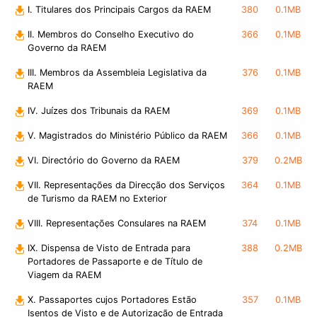
I. Titulares dos Principais Cargos da RAEM
380
0.1MB
II. Membros do Conselho Executivo do
366
0.1MB
Governo da RAEM
III. Membros da Assembleia Legislativa da
376
0.1MB
RAEM
IV. Juízes dos Tribunais da RAEM
369
0.1MB
V. Magistrados do Ministério Público da RAEM
366
0.1MB
VI. Directório do Governo da RAEM
379
0.2MB
VII. Representações da Direcção dos Serviços
364
0.1MB
de Turismo da RAEM no Exterior
VIII. Representações Consulares na RAEM
374
0.1MB
IX. Dispensa de Visto de Entrada para
388
0.2MB
Portadores de Passaporte e de Título de
Viagem da RAEM
X. Passaportes cujos Portadores Estão
357
0.1MB
Isentos de Visto e de Autorização de Entrada