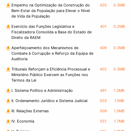
Empenho na Optimização da Construção do
420
0.3MB
Bem-Estar da População para Elevar o Nível
de Vida da População
Exercício das Funções Legislativa e
401
0.2MB
Fiscalizadora Consolida a Base do Estado de
Direito da RAEM
Aperfeiçoamento dos Mecanismos de
406
0.3MB
Combate à Corrupção e Reforço da Equipa de
Auditoria
Tribunais Reforçam a Eficiência Processual e
402
0.3MB
Ministério Público Exercem as Funções nos
Termos da Lei
I. Sistema Político e Administração
491
1.3MB
II. Ordenamento Jurídico e Sistema Judicial
503
1.1MB
III. Relações Externas
509
1.3MB
IV. Economia
551
1.7MB