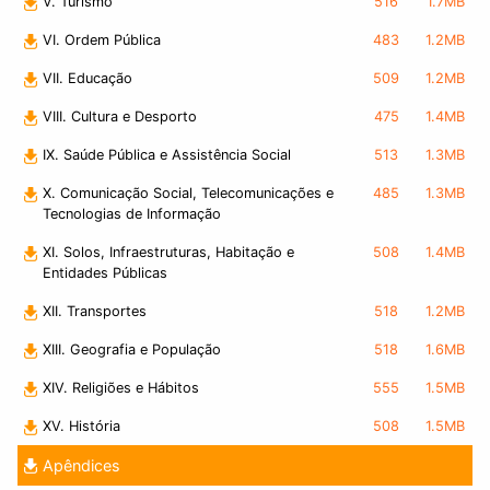
V. Turismo
516
1.7MB
VI. Ordem Pública
483
1.2MB
VII. Educação
509
1.2MB
VIII. Cultura e Desporto
475
1.4MB
IX. Saúde Pública e Assistência Social
513
1.3MB
X. Comunicação Social, Telecomunicações e
485
1.3MB
Tecnologias de Informação
XI. Solos, Infraestruturas, Habitação e
508
1.4MB
Entidades Públicas
XII. Transportes
518
1.2MB
XIII. Geografia e População
518
1.6MB
XIV. Religiões e Hábitos
555
1.5MB
XV. História
508
1.5MB
Apêndices