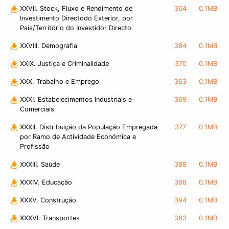
XXVII. Stock, Fluxo e Rendimento de
364
0.1MB
Investimento Directodo Exterior, por
País/Território do Investidor Directo
XXVIII. Demografia
384
0.1MB
XXIX. Justiça e Criminalidade
370
0.1MB
XXX. Trabalho e Emprego
363
0.1MB
XXXI. Estabelecimentos Industriais e
369
0.1MB
Comerciais
XXXII. Distribuição da População Empregada
377
0.1MB
por Ramo de Actividade Económica e
Profissão
XXXIII. Saúde
388
0.1MB
XXXIV. Educação
388
0.1MB
XXXV. Construção
394
0.1MB
XXXVI. Transportes
383
0.1MB