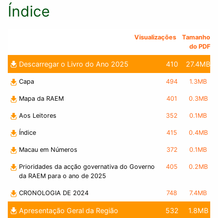
Índice
Visualizações
Tamanho
do PDF
Descarregar o Livro do Ano 2025
410
27.4MB
Capa
494
1.3MB
Mapa da RAEM
401
0.3MB
Aos Leitores
352
0.1MB
Índice
415
0.4MB
Macau em Números
372
0.1MB
Prioridades da acção governativa do Governo
405
0.2MB
da RAEM para o ano de 2025
CRONOLOGIA DE 2024
748
7.4MB
Apresentação Geral da Região
532
1.8MB