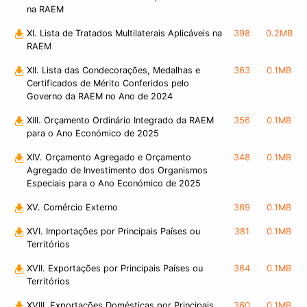
na RAEM
XI. Lista de Tratados Multilaterais Aplicáveis na
398
0.2MB
RAEM
XII. Lista das Condecorações, Medalhas e
363
0.1MB
Certificados de Mérito Conferidos pelo
Governo da RAEM no Ano de 2024
XIII. Orçamento Ordinário Integrado da RAEM
356
0.1MB
para o Ano Económico de 2025
XIV. Orçamento Agregado e Orçamento
348
0.1MB
Agregado de Investimento dos Organismos
Especiais para o Ano Económico de 2025
XV. Comércio Externo
369
0.1MB
XVI. Importações por Principais Países ou
381
0.1MB
Territórios
XVII. Exportações por Principais Países ou
364
0.1MB
Territórios
XVIII. Exportações Domésticas por Principais
360
0.1MB