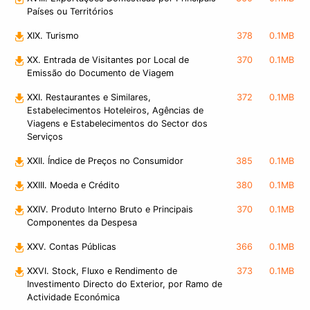
Países ou Territórios
XIX. Turismo
378
0.1MB
XX. Entrada de Visitantes por Local de
370
0.1MB
Emissão do Documento de Viagem
XXI. Restaurantes e Similares,
372
0.1MB
Estabelecimentos Hoteleiros, Agências de
Viagens e Estabelecimentos do Sector dos
Serviços
XXII. Índice de Preços no Consumidor
385
0.1MB
XXIII. Moeda e Crédito
380
0.1MB
XXIV. Produto Interno Bruto e Principais
370
0.1MB
Componentes da Despesa
XXV. Contas Públicas
366
0.1MB
XXVI. Stock, Fluxo e Rendimento de
373
0.1MB
Investimento Directo do Exterior, por Ramo de
Actividade Económica