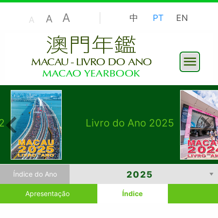
A
A
中
PT
EN
A
2
Livro do Ano 2025
Índice do Ano
Apresentação
Índice