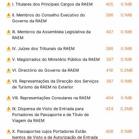
I. Titulares dos Principais Cargos da RAEM
405
0.1MB
II. Membros do Conselho Executivo do
396
0.1MB
Governo da RAEM
III. Membros da Assembleia Legislativa da
407
0.1MB
RAEM
IV. Juízes dos Tribunais da RAEM
388
0.1MB
V. Magistrados do Ministério Público da RAEM
397
0.1MB
VI. Directório do Governo da RAEM
418
0.2MB
VII. Representações da Direcção dos Serviços
387
0.1MB
de Turismo da RAEM no Exterior
VIII. Representações Consulares na RAEM
404
0.1MB
IX. Dispensa de Visto de Entrada para
424
0.2MB
Portadores de Passaporte e de Título de
Viagem da RAEM
X. Passaportes cujos Portadores Estão
408
0.1MB
Isentos de Visto e de Autorização de Entrada