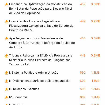
Empenho na Optimização da Construção do
459
0.3MB
Bem-Estar da População para Elevar o Nível
de Vida da População
Exercício das Funções Legislativa e
442
0.2MB
Fiscalizadora Consolida a Base do Estado de
Direito da RAEM
Aperfeiçoamento dos Mecanismos de
456
0.3MB
Combate à Corrupção e Reforço da Equipa de
Auditoria
Tribunais Reforçam a Eficiência Processual e
449
0.3MB
Ministério Público Exercem as Funções nos
Termos da Lei
I. Sistema Político e Administração
592
1.3MB
II. Ordenamento Jurídico e Sistema Judicial
600
1.1MB
III. Relações Externas
599
1.3MB
IV. Economia
669
1.7MB