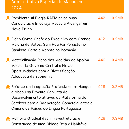
Administrativa Especial de Macau em
2024
Presidente Xi Elogia RAEM pelas suas
442
0.2MB
Conquistas e Encoraja Macau a Alcançar um
Novo Brilho
Eleito Como Chefe do Executivo com Grande
412
0.2MB
Maioria de Votos, Sam Hou Fai Persiste no
Caminho Certo e Aposta na Inovação
Materialização Plena das Medidas de Apoioa
446
0.4MB
Macau do Governo Central e Novas
Oportunidades para a Diversificação
Adequada da Economia
Reforço da Integração Profunda entre Hengqin
426
0.2MB
e Macau na Procura Conjunta do
Desenvolvimento através da Plataforma de
Serviços para a Cooperação Comercial entre a
China e os Países de Língua Portuguesa
Melhoria Gradual das Infra-estruturas e
426
0.3MB
Construção de uma Cidade Bela e Habitável