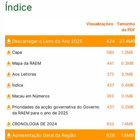
Índice
Visualizações
Tamanho
do PDF
Descarregar o Livro do Ano 2025
424
27.4MB
Capa
580
1.3MB
Mapa da RAEM
441
0.3MB
Aos Leitores
375
0.1MB
Índice
457
0.4MB
Macau em Números
393
0.1MB
Prioridades da acção governativa do Governo
437
0.2MB
da RAEM para o ano de 2025
CRONOLOGIA DE 2024
920
7.4MB
Apresentação Geral da Região
629
1.8MB