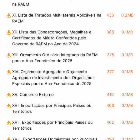
na RAEM
XI. Lista de Tratados Multilaterais Aplicáveis na
436
0.2MB
RAEM
XII. Lista das Condecorações, Medalhas e
388
0.1MB
Certificados de Mérito Conferidos pelo
Governo da RAEM no Ano de 2024
XIII. Orçamento Ordinário Integrado da RAEM
375
0.1MB
para o Ano Económico de 2025
XIV. Orçamento Agregado e Orçamento
377
0.1MB
Agregado de Investimento dos Organismos
Especiais para o Ano Económico de 2025
XV. Comércio Externo
410
0.1MB
XVI. Importações por Principais Países ou
403
0.1MB
Territórios
XVII. Exportações por Principais Países ou
402
0.1MB
Territórios
XVIII. Exportações Domésticas por Principais
390
0.1MB