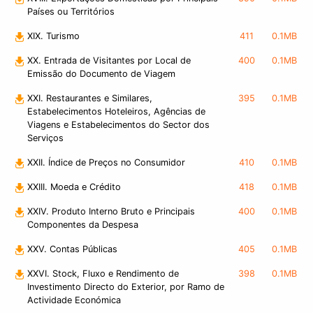
Países ou Territórios
XIX. Turismo
411
0.1MB
XX. Entrada de Visitantes por Local de
400
0.1MB
Emissão do Documento de Viagem
XXI. Restaurantes e Similares,
395
0.1MB
Estabelecimentos Hoteleiros, Agências de
Viagens e Estabelecimentos do Sector dos
Serviços
XXII. Índice de Preços no Consumidor
410
0.1MB
XXIII. Moeda e Crédito
418
0.1MB
XXIV. Produto Interno Bruto e Principais
400
0.1MB
Componentes da Despesa
XXV. Contas Públicas
405
0.1MB
XXVI. Stock, Fluxo e Rendimento de
398
0.1MB
Investimento Directo do Exterior, por Ramo de
Actividade Económica