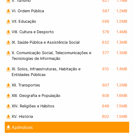
V. Turismo
621
1.7MB
VI. Ordem Pública
587
1.2MB
VII. Educação
599
1.2MB
VIII. Cultura e Desporto
579
1.4MB
IX. Saúde Pública e Assistência Social
632
1.3MB
X. Comunicação Social, Telecomunicações e
577
1.3MB
Tecnologias de Informação
XI. Solos, Infraestruturas, Habitação e
610
1.4MB
Entidades Públicas
XII. Transportes
607
1.2MB
XIII. Geografia e População
608
1.6MB
XIV. Religiões e Hábitos
648
1.5MB
XV. História
602
1.5MB
Apêndices