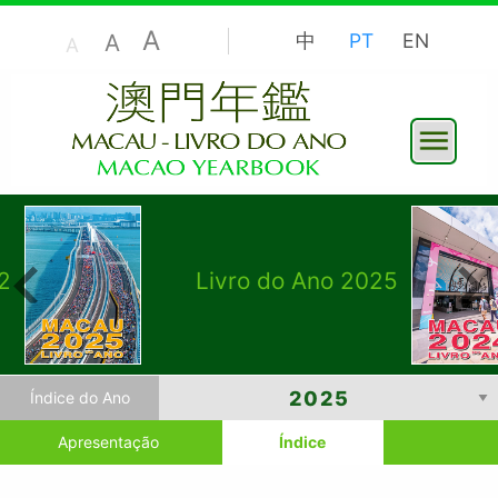
A
A
中
PT
EN
A
2
Livro do Ano 2025
Índice do Ano
Apresentação
Índice