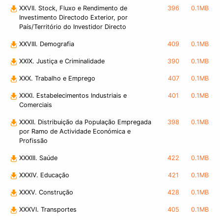
XXVII. Stock, Fluxo e Rendimento de
396
0.1MB
Investimento Directodo Exterior, por
País/Território do Investidor Directo
XXVIII. Demografia
409
0.1MB
XXIX. Justiça e Criminalidade
390
0.1MB
XXX. Trabalho e Emprego
407
0.1MB
XXXI. Estabelecimentos Industriais e
401
0.1MB
Comerciais
XXXII. Distribuição da População Empregada
398
0.1MB
por Ramo de Actividade Económica e
Profissão
XXXIII. Saúde
422
0.1MB
XXXIV. Educação
421
0.1MB
XXXV. Construção
428
0.1MB
XXXVI. Transportes
405
0.1MB