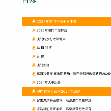
2025年澳門年鑑全文下載
2025年澳門年鑑封面
澳門特別行政區地圖
編 輯 說 明
目 錄
澳門便覽
革新謀發展 奮進開新局—澳門特別行政區政府202
2024年大事記要
澳門特別行政區2024年綜述
習主席讚特區成就，勉勵澳門再創輝煌
岑浩輝盼持正革新，高票當選行政長官