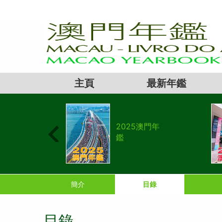
主頁
最新年鑑
澳門年
2025澳門年
鑑
簡介
目錄
目錄