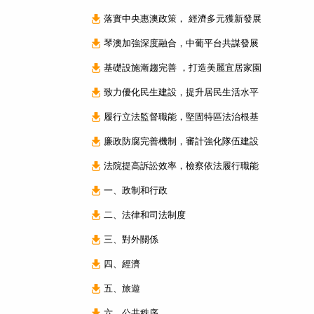
落實中央惠澳政策， 經濟多元獲新發展
琴澳加強深度融合，中葡平台共謀發展
基礎設施漸趨完善 ，打造美麗宜居家園
致力優化民生建設，提升居民生活水平
履行立法監督職能，堅固特區法治根基
廉政防腐完善機制，審計強化隊伍建設
法院提高訴訟效率，檢察依法履行職能
一、政制和行政
二、法律和司法制度
三、對外關係
四、經濟
五、旅遊
六、公共秩序