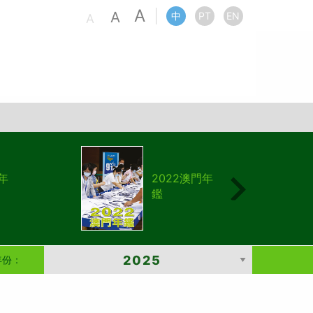
A
A
中
PT
EN
A
年
2022澳門年
鑑
年份：