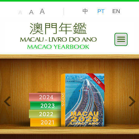
A
中
PT
EN
A
A