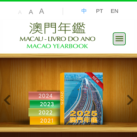
A
中
PT
EN
A
A