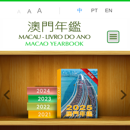
A
中
PT
EN
A
A